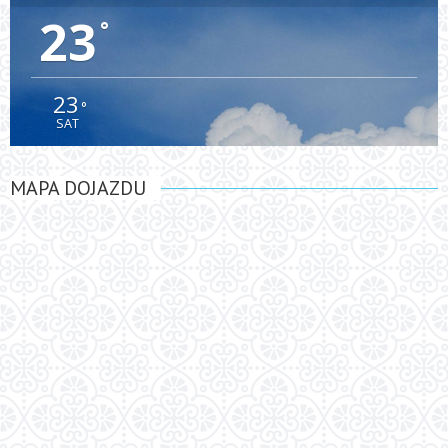
23
°
23
°
SAT
MAPA DOJAZDU