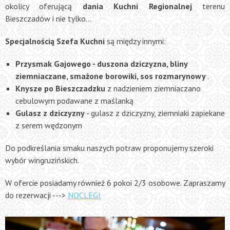
okolicy oferującą
dania Kuchni Regionalnej
terenu
Bieszczadów i nie tylko…
Specjalnością Szefa Kuchni
są między innymi:
Przysmak Gajowego -
duszona dziczyzna, bliny
ziemniaczane, smażone borowiki, sos rozmarynowy
.
Knysze po Bieszczadzku
z nadzieniem ziemniaczano
cebulowym podawane z maślanką
Gulasz z dziczyzny
- gulasz z dziczyzny, ziemniaki zapiekane
z serem wędzonym
Do podkreślania smaku naszych potraw proponujemy szeroki
wybór win
gruzińskich.
W ofercie posiadamy również 6 pokoi 2/3 osobowe. Zapraszamy
do rezerwacji --->
NOCLEGI