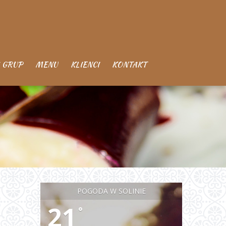
 GRUP
MENU
KLIENCI
KONTAKT
POGODA W SOLINIE
21
°