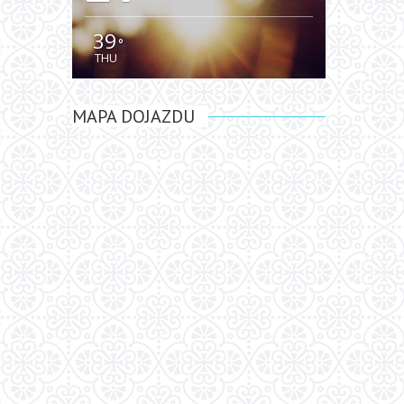
39
°
THU
MAPA DOJAZDU