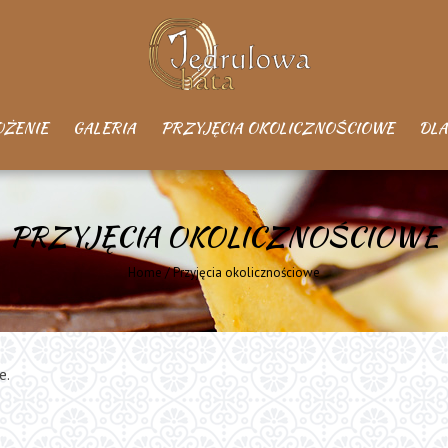
OŻENIE
GALERIA
PRZYJĘCIA OKOLICZNOŚCIOWE
DLA
PRZYJĘCIA OKOLICZNOŚCIOWE
Home
/
Przyjęcia okolicznościowe
e.