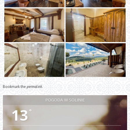
Bookmark the
permalink
.
POGODA W SOLINIE
13
°